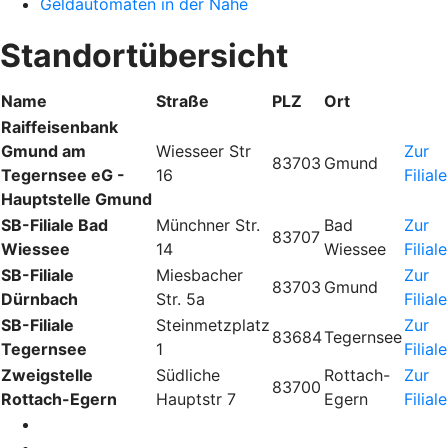
Geldautomaten in der Nähe
Standortübersicht
Name
Straße
PLZ
Ort
Raiffeisenbank
Gmund am
Wiesseer Str
Zur
83703
Gmund
Tegernsee eG -
16
Filiale
Hauptstelle Gmund
SB-Filiale Bad
Münchner Str.
Bad
Zur
83707
Wiessee
14
Wiessee
Filiale
SB-Filiale
Miesbacher
Zur
83703
Gmund
Dürnbach
Str. 5a
Filiale
SB-Filiale
Steinmetzplatz
Zur
83684
Tegernsee
Tegernsee
1
Filiale
Zweigstelle
Südliche
Rottach-
Zur
83700
Rottach-Egern
Hauptstr 7
Egern
Filiale