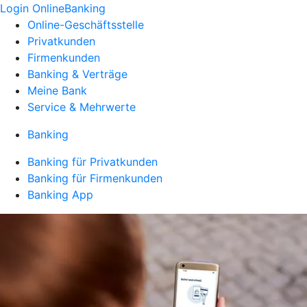
Login OnlineBanking
Online-Geschäftsstelle
Privatkunden
Firmenkunden
Banking & Verträge
Meine Bank
Service & Mehrwerte
Banking
Banking für Privatkunden
Banking für Firmenkunden
Banking App