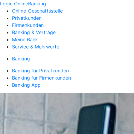
Login OnlineBanking
Online-Geschäftsstelle
Privatkunden
Firmenkunden
Banking & Verträge
Meine Bank
Service & Mehrwerte
Banking
Banking für Privatkunden
Banking für Firmenkunden
Banking App