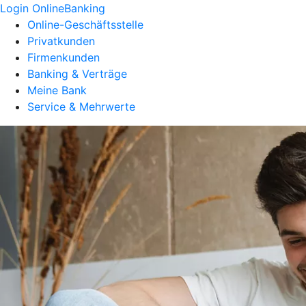
Login OnlineBanking
Online-Geschäftsstelle
Privatkunden
Firmenkunden
Banking & Verträge
Meine Bank
Service & Mehrwerte