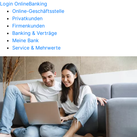
Login OnlineBanking
Online-Geschäftsstelle
Privatkunden
Firmenkunden
Banking & Verträge
Meine Bank
Service & Mehrwerte