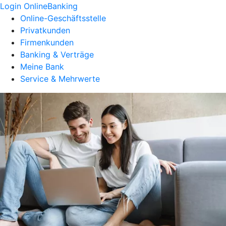
Login OnlineBanking
Online-Geschäftsstelle
Privatkunden
Firmenkunden
Banking & Verträge
Meine Bank
Service & Mehrwerte